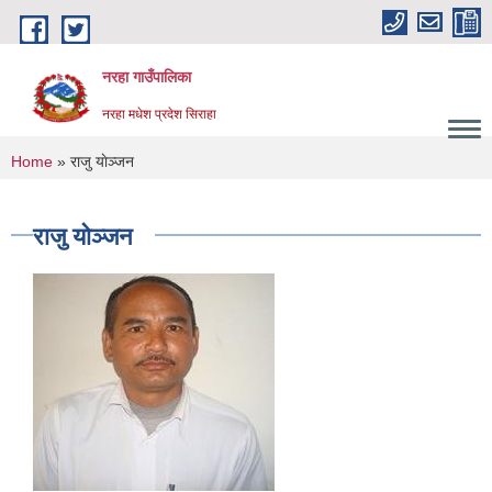
Skip to main content
नरहा गाउँपालिका
नरहा मधेश प्रदेश सिराहा
You are here
Home
» राजु याेञ्जन
राजु याेञ्जन