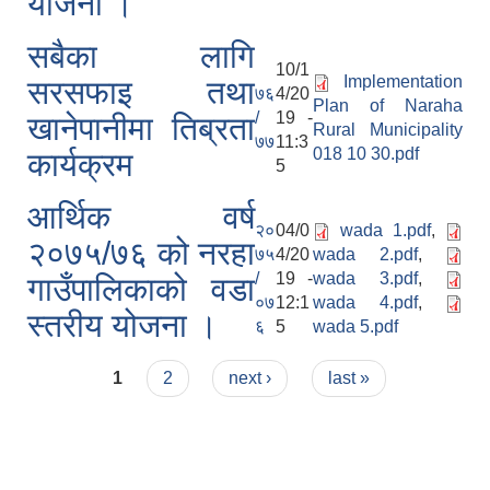
योजना ।
सबैका लागि
10/1
Implementation
सरसफाइ तथा
७६
4/20
Plan of Naraha
/
19 -
खानेपानीमा तिब्रता
Rural Municipality
७७
11:3
018 10 30.pdf
कार्यक्रम
5
आर्थिक वर्ष
२०
04/0
wada 1.pdf
,
२०७५/७६ को नरहा
७५
4/20
wada 2.pdf
,
/
19 -
wada 3.pdf
,
गाउँपालिकाको वडा
०७
12:1
wada 4.pdf
,
स्तरीय योजना ।
६
5
wada 5.pdf
Pages
1
2
next ›
last »