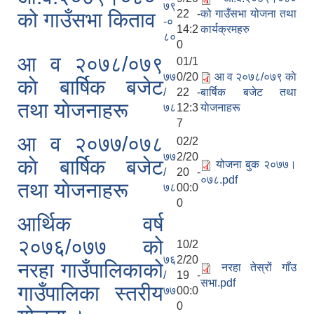
७९
22 -
को गाउँसभा योजना तथा
को गाउँसभा किताव
-०
14:2
कार्यक्रमहरु
८०
0
आ व २०७८/०७९
01/1
७७
0/20
आ व २०७८/०७९ काे
काे बार्षिक बजेट
/
22 -
बार्षिक बजेट तथा
तथा याेजनाहरू
७८
12:3
याेजनाहरू
7
आ व २०७७/०७८
02/2
७७
2/20
काे बार्षिक बजेट
योजना बुक २०७७।
/
20 -
०७८.pdf
तथा याेजनाहरू
७८
00:0
0
आर्थिक वर्ष
२०७६/०७७ को
10/2
७६
2/20
नरहा गाउँपालिकाको
नरहा तेस्रों गाँउ
/
19 -
सभा.pdf
गाउँपालिका स्तरीय
७७
00:0
0