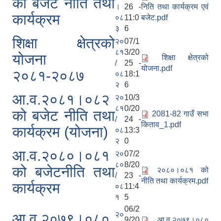
को बजेट नीति तथा
।
26 -
निति तथा कार्यक्रम एवं
कार्यक्रम
०८
11:0
बजेट.pdf
३
6
शिक्षा क्षेत्रको
२०
07/1
८१
3/20
योजना
शिक्षा क्षेत्रको
/
25 -
योजना.pdf
२०८१-२०८७
०८
18:1
२
6
आ.व.२०८१।०८२
२०
10/3
८१
0/20
को बजेट नीति तथा
2081-82 गाउँ सभा
/
24 -
किताव_1.pdf
कार्यक्रम (योजना)
०८
13:3
२
0
आ.व.२०८०।०८१
२०
07/2
८०
8/20
को बजेटनीति तथा
२०८०।०८१ को
/
23 -
नीति तथा कार्यक्रम.pdf
कार्यक्रम
०८
11:4
१
5
06/2
२०
आ.व.२०७९।०८०
9/20
आ.व.२०७९।०८०