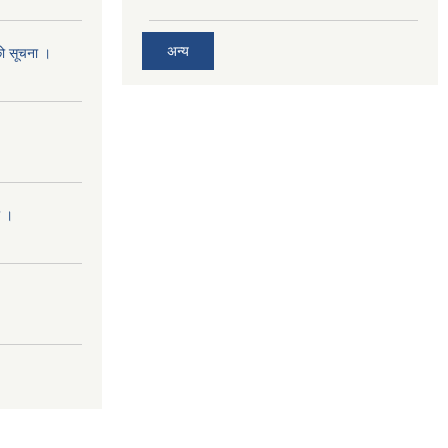
अन्य
को सूचना ।
ा ।